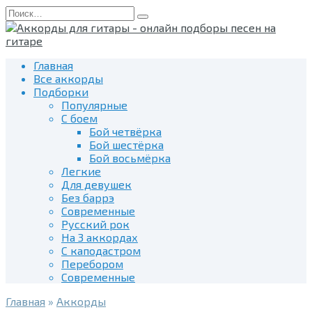
Перейти
Search
к
for:
содержанию
Главная
Все аккорды
Подборки
Популярные
С боем
Бой четвёрка
Бой шестёрка
Бой восьмёрка
Легкие
Для девушек
Без баррэ
Современные
Русский рок
На 3 аккордах
С каподастром
Перебором
Современные
Главная
»
Аккорды