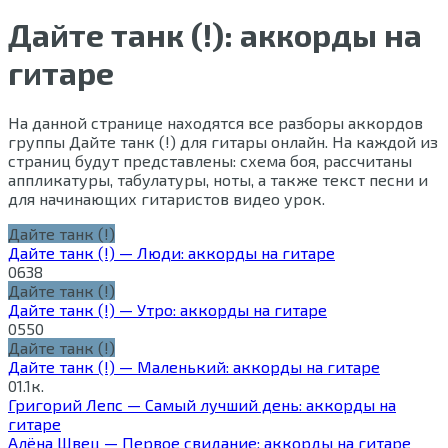
Дайте танк (!): аккорды на
гитаре
На данной странице находятся все разборы аккордов
группы Дайте танк (!) для гитары онлайн. На каждой из
страниц будут представлены: схема боя, рассчитаны
аппликатуры, табулатуры, ноты, а также текст песни и
для начинающих гитаристов видео урок.
Дайте танк (!)
Дайте танк (!) — Люди: аккорды на гитаре
0
638
Дайте танк (!)
Дайте танк (!) — Утро: аккорды на гитаре
0
550
Дайте танк (!)
Дайте танк (!) — Маленький: аккорды на гитаре
0
1.1к.
Григорий Лепс — Самый лучший день: аккорды на
гитаре
Алёна Швец — Первое свидание: аккорды на гитаре