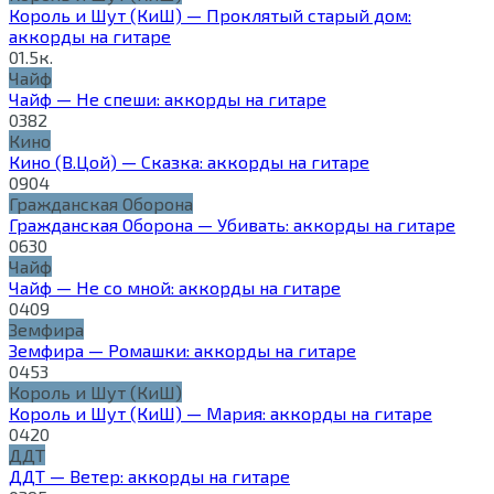
Король и Шут (КиШ) — Проклятый старый дом:
аккорды на гитаре
0
1.5к.
Чайф
Чайф — Не спеши: аккорды на гитаре
0
382
Кино
Кино (В.Цой) — Сказка: аккорды на гитаре
0
904
Гражданская Оборона
Гражданская Оборона — Убивать: аккорды на гитаре
0
630
Чайф
Чайф — Не со мной: аккорды на гитаре
0
409
Земфира
Земфира — Ромашки: аккорды на гитаре
0
453
Король и Шут (КиШ)
Король и Шут (КиШ) — Мария: аккорды на гитаре
0
420
ДДТ
ДДТ — Ветер: аккорды на гитаре