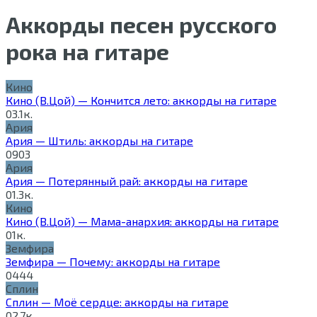
Аккорды песен русского
рока на гитаре
Кино
Кино (В.Цой) — Кончится лето: аккорды на гитаре
0
3.1к.
Ария
Ария — Штиль: аккорды на гитаре
0
903
Ария
Ария — Потерянный рай: аккорды на гитаре
0
1.3к.
Кино
Кино (В.Цой) — Мама-анархия: аккорды на гитаре
0
1к.
Земфира
Земфира — Почему: аккорды на гитаре
0
444
Сплин
Сплин — Моё сердце: аккорды на гитаре
0
2.7к.