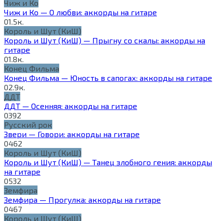
Чиж и Ко
Чиж и Ко — О любви: аккорды на гитаре
0
1.5к.
Король и Шут (КиШ)
Король и Шут (КиШ) — Прыгну со скалы: аккорды на
гитаре
0
1.8к.
Конец Фильма
Конец Фильма — Юность в сапогах: аккорды на гитаре
0
2.9к.
ДДТ
ДДТ — Осенняя: аккорды на гитаре
0
392
Русский рок
Звери — Говори: аккорды на гитаре
0
462
Король и Шут (КиШ)
Король и Шут (КиШ) — Танец злобного гения: аккорды
на гитаре
0
532
Земфира
Земфира — Прогулка: аккорды на гитаре
0
467
Король и Шут (КиШ)