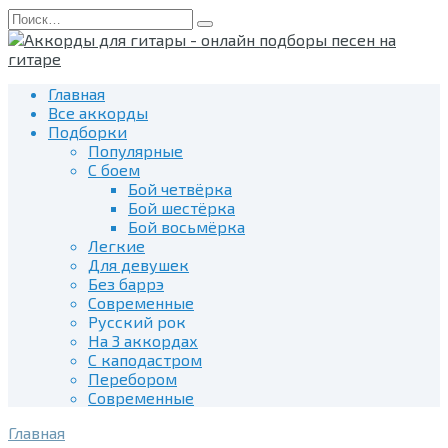
Перейти
Search
к
for:
содержанию
Главная
Все аккорды
Подборки
Популярные
С боем
Бой четвёрка
Бой шестёрка
Бой восьмёрка
Легкие
Для девушек
Без баррэ
Современные
Русский рок
На 3 аккордах
С каподастром
Перебором
Современные
Главная