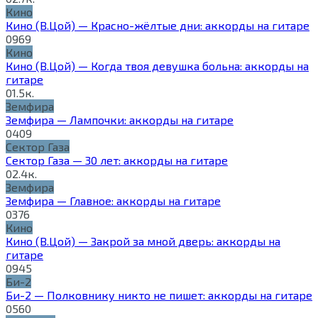
Кино
Кино (В.Цой) — Красно-жёлтые дни: аккорды на гитаре
0
969
Кино
Кино (В.Цой) — Когда твоя девушка больна: аккорды на
гитаре
0
1.5к.
Земфира
Земфира — Лампочки: аккорды на гитаре
0
409
Сектор Газа
Сектор Газа — 30 лет: аккорды на гитаре
0
2.4к.
Земфира
Земфира — Главное: аккорды на гитаре
0
376
Кино
Кино (В.Цой) — Закрой за мной дверь: аккорды на
гитаре
0
945
Би-2
Би-2 — Полковнику никто не пишет: аккорды на гитаре
0
560