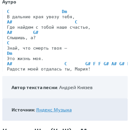
Аутро
C                    Dm
A#                        C
A#        G#
C
Dm
A#                    C       G# F F G# A# G# F
Автор текста песни
: Андрей Князев
Источник
:
Яндекс Музыка