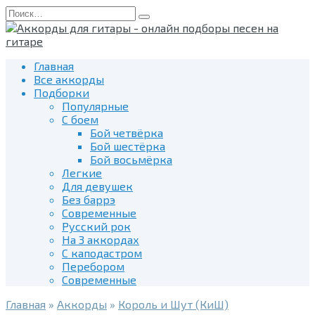
Перейти
Search
к
for:
содержанию
Главная
Все аккорды
Подборки
Популярные
С боем
Бой четвёрка
Бой шестёрка
Бой восьмёрка
Легкие
Для девушек
Без баррэ
Современные
Русский рок
На 3 аккордах
С каподастром
Перебором
Современные
Главная
»
Аккорды
»
Король и Шут (КиШ)