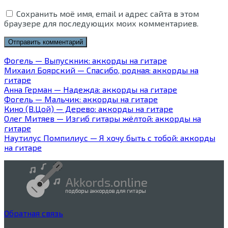
Сохранить моё имя, email и адрес сайта в этом
браузере для последующих моих комментариев.
Фогель — Выпускник: аккорды на гитаре
Михаил Боярский — Спасибо, родная: аккорды на
гитаре
Анна Герман — Надежда: аккорды на гитаре
Фогель — Мальчик: аккорды на гитаре
Кино (В.Цой) — Дерево: аккорды на гитаре
Олег Митяев — Изгиб гитары жёлтой: аккорды на
гитаре
Наутилус Помпилиус — Я хочу быть с тобой: аккорды
на гитаре
Обратная связь