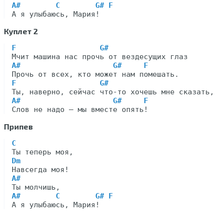
A#        C        G# F
Куплет 2
F                   G#
A#                     G#     F
F                   G#
A#                     G#     F
Припев
C
Dm
A#
A#        C        G# F