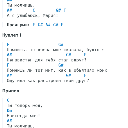
A#
A#        C        G# F
Проигрыш:
F G# A# G# F
Куплет 1
F                   G#
A#                     G#     F
F                   G#
A#                     G#     F
Припев
C
Dm
A#