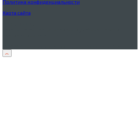
Политика конфиденциальности
Карта сайта
Дисклеймер
Тексты песен процитированы в учебных целях в
соответствии со
ст. 1274 ГК РФ
© 2026 Оригинальные аккорды на Akkords.online