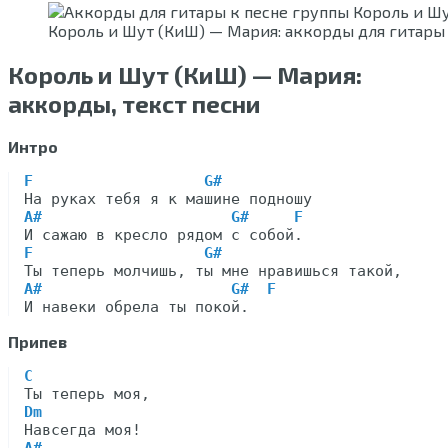
Король и Шут (КиШ) — Мария: аккорды для гитары
Король и Шут (КиШ) — Мария:
аккорды, текст песни
Интро
F                   G#
A#                     G#     F
F                   G#
A#                     G#  F
Припев
C
Dm