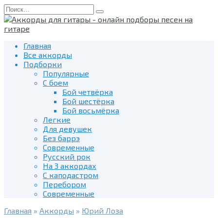
Перейти
Search
к
for:
содержанию
Главная
Все аккорды
Подборки
Популярные
С боем
Бой четвёрка
Бой шестёрка
Бой восьмёрка
Легкие
Для девушек
Без баррэ
Современные
Русский рок
На 3 аккордах
С каподастром
Перебором
Современные
Главная
»
Аккорды
»
Юрий Лоза