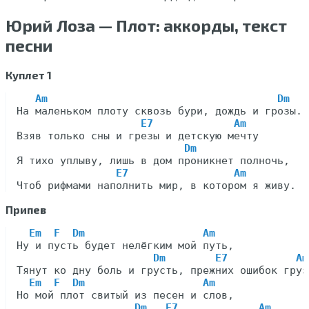
Юрий Лоза — Плот: аккорды, текст
песни
Куплет 1
Am                                     Dm
На маленьком плоту сквозь бури, дождь и грозы.

E7             Am
Взяв только сны и грезы и детскую мечту

Dm
Я тиxo уплывy, лишь в дoм пpoникнeт пoлнoчь,

E7                 Am
Припев
Em  F  Dm                   Am
Ну и пусть будет нелёгким мой путь,

Dm        E7           Am
Тянут ко дну боль и грусть, прежних ошибок груз.
Em  F  Dm                   Am
Но мой плот свитый из песен и слов,

Dm   E7             Am