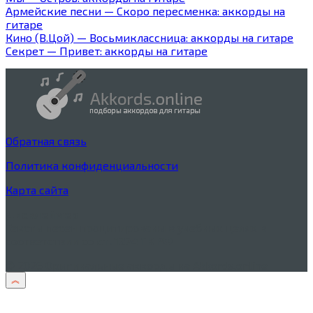
Армейские песни — Скоро пересменка: аккорды на
гитаре
Кино (В.Цой) — Восьмиклассница: аккорды на гитаре
Секрет — Привет: аккорды на гитаре
Обратная связь
Политика конфиденциальности
Карта сайта
Дисклеймер
Тексты песен процитированы в учебных целях в
соответствии со
ст. 1274 ГК РФ
© 2026 Оригинальные аккорды на Akkords.online