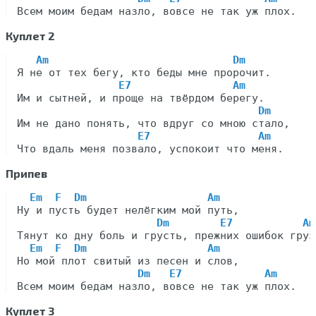
Куплет 2
Am                             Dm
Я не от тех бегу, кто беды мне пророчит.

E7                Am
Им и сытней, и проще на твёрдом берегу.

Dm
Им не дано понять, что вдруг со мною стало,

E7                 Am
Припев
Em  F  Dm                   Am
Ну и пусть будет нелёгким мой путь,

Dm        E7           Am
Тянут ко дну боль и грусть, прежних ошибок груз.
Em  F  Dm                   Am
Но мой плот свитый из песен и слов,

Dm   E7             Am
Куплет 3