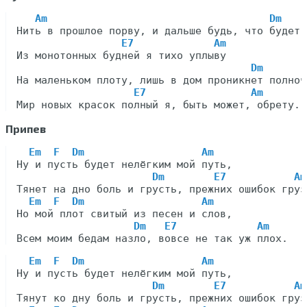
Am                                    Dm
Нить в прошлое порву, и дальше будь, что будет.

E7             Am
Из монотонных будней я тихо уплыву

Dm
На маленьком плоту, лишь в дом проникнет полночь
E7                 Am
Припев
Em  F  Dm                   Am
Ну и пусть будет нелёгким мой путь,

Dm        E7           Am
Тянет на дно боль и грусть, прежних ошибок груз,
Em  F  Dm                   Am
Но мой плот свитый из песен и слов,

Dm   E7             Am
Em  F  Dm                   Am
Ну и пусть будет нелёгким мой путь,

Dm        E7           Am
Тянут ко дну боль и грусть, прежних ошибок груз.