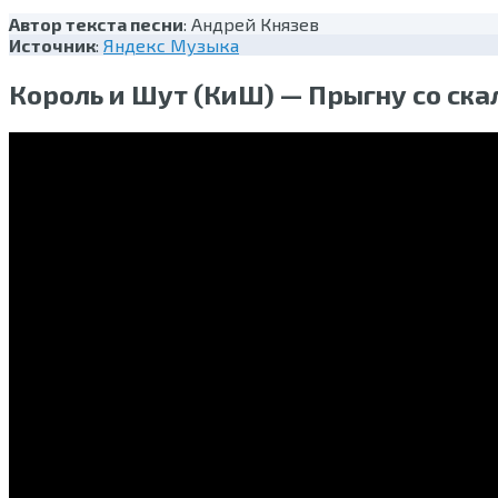
Автор текста песни
: Андрей Князев
Источник
:
Яндекс Музыка
Король и Шут (КиШ) — Прыгну со ск