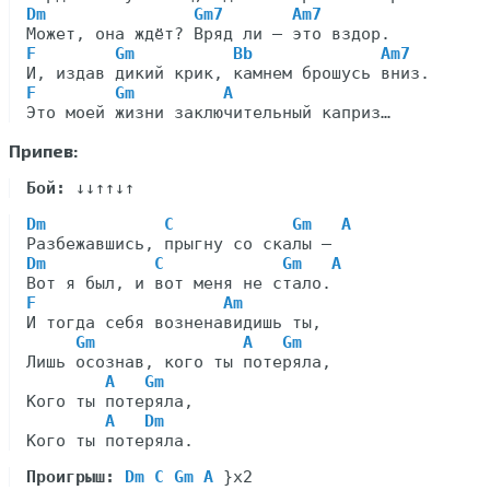
Dm               Gm7       Am7
F        Gm          Bb             Am7
F        Gm         A
Припев:
Бой:
Dm            C            Gm   A
Dm           C            Gm   A
F                   Am
И тогда себя возненавидишь ты,

Gm               A   Gm
Лишь осознав, кого ты потеряла,

A   Gm
Кого ты потеряла,

A   Dm
Проигрыш:
Dm C Gm A