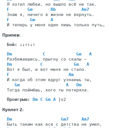
F       Gm       Bb          Am7
F        Gm      A
Припев:
Бой:
Dm            C            Gm   A
Dm           C            Gm   A
F                       Am
И когда об этом вдруг узнаешь ты,

Gm                  A   Dm
Проигрыш:
Dm C Gm A
Куплет 2:
Dm                   Gm7     Am7