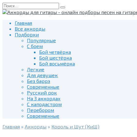
Перейти
Search
к
for:
содержанию
Главная
Все аккорды
Подборки
Популярные
С боем
Бой четвёрка
Бой шестёрка
Бой восьмёрка
Легкие
Для девушек
Без баррэ
Современные
Русский рок
На 3 аккордах
С каподастром
Перебором
Современные
Главная
»
Аккорды
»
Король и Шут (КиШ)