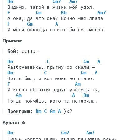
Dm              Gm7   Am7
F         Gm       Bb           Am7
F      Gm        A
Припев:
Бой:
Dm            C            Gm   A
Dm           C            Gm   A
F                       Am
И когда об этом вдруг узнаешь ты,

Gm                  A   Dm
Проигрыш:
Dm C Gm A
Куплет 3:
Dm                 Gm7      Am7