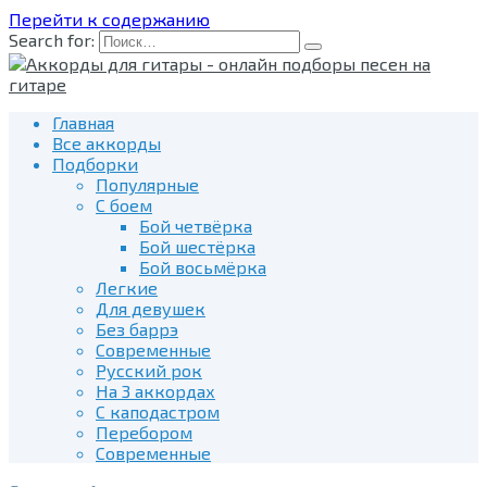
Перейти к содержанию
Search for:
Главная
Все аккорды
Подборки
Популярные
С боем
Бой четвёрка
Бой шестёрка
Бой восьмёрка
Легкие
Для девушек
Без баррэ
Современные
Русский рок
На 3 аккордах
С каподастром
Перебором
Современные