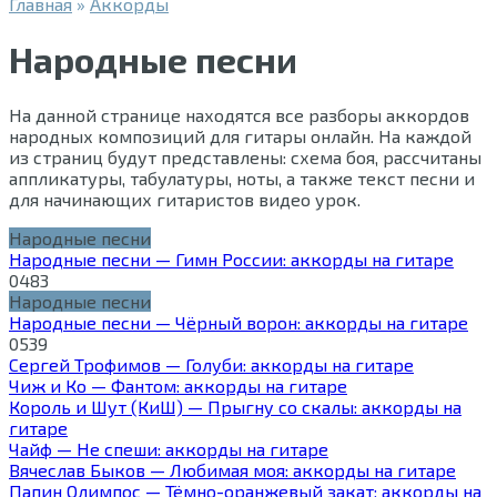
Главная
»
Аккорды
Народные песни
На данной странице находятся все разборы аккордов
народных композиций для гитары онлайн. На каждой
из страниц будут представлены: схема боя, рассчитаны
аппликатуры, табулатуры, ноты, а также текст песни и
для начинающих гитаристов видео урок.
Народные песни
Народные песни — Гимн России: аккорды на гитаре
0
483
Народные песни
Народные песни — Чёрный ворон: аккорды на гитаре
0
539
Сергей Трофимов — Голуби: аккорды на гитаре
Чиж и Ко — Фантом: аккорды на гитаре
Король и Шут (КиШ) — Прыгну со скалы: аккорды на
гитаре
Чайф — Не спеши: аккорды на гитаре
Вячеслав Быков — Любимая моя: аккорды на гитаре
Папин Олимпос — Тёмно-оранжевый закат: аккорды на