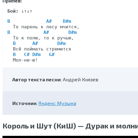
Припев:
Бой:
B
A#
D#m
B
A#
D#m
  То к полю, то к ручью,

B
A#
D#m
  Всё поймать стремится

B
C#
D#m
G#
Автор текста песни
: Андрей Князев
Источник
:
Яндекс Музыка
Король и Шут (КиШ) — Дурак и молн