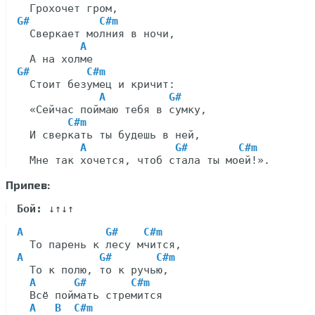
G#
C#m
  Сверкает молния в ночи,

A
G#
C#m
  Стоит безумец и кричит:

A
G#
  «Сейчас поймаю тебя в сумку,

C#m
  И сверкать ты будешь в ней,

A
G#
C#m
Припев:
Бой:
A
G#
C#m
A
G#
C#m
  То к полю, то к ручью,

A
G#
C#m
  Всё поймать стремится

A
B
C#m