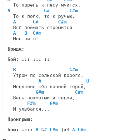
A
G#
C#m
  То к полю, то к ручью,

A
G#
C#m
  Всё поймать стремится

A
B
C#m
Бридж:
Бой:
B
G#m
  Утром по сельской дороге,

A
B
  Медленно шёл ночной герой,

G#m
C#m
  Весь лохматый и седой,

F#m
G#m
Проигрыш:
Бой:
 ↓↑↓↑ 
A G# C#m
 }x3 
A G#m