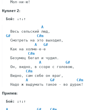
Куплет 2:
Бой:
A
G#
C#m
  Смотреть на это выходил,

A
G#
  Как на холме-е-е

C#m
  Безумец бегал и чудил.

A
G#
  Он, видно, в ссоре с головою,

C#m
  Видно, сам себе он враг,

A
G#
C#m
Припев:
Бой:
A
G#
C#m