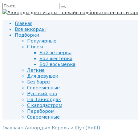
Перейти
Search
к
for:
содержанию
Главная
Все аккорды
Подборки
Популярные
С боем
Бой четвёрка
Бой шестёрка
Бой восьмёрка
Легкие
Для девушек
Без баррэ
Современные
Русский рок
На 3 аккордах
С каподастром
Перебором
Современные
Главная
»
Аккорды
»
Король и Шут (КиШ)