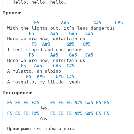
Припев:
F5        A#5         G#5     C#5
With the lights out, it’s less dangerous

F5      A#5    G#5   C#5
Here we are now, entertain us

F5  A#5      G#5   C#5
I feel stupid and contagious

F5      A#5    G#5   C#5
Here we are now, entertain us

F5   A#5    G#5  C#5
A mulatto, an albino

F5  A#5    G#5 C#5
Постприпев:
F5 E5 F5 F#5    F5 E5 F5 A#5 G#5 E5 F5
F5 E5 F5 F#5    F5 E5 F5 A#5 G#5 E5 F5
Проигрыш: