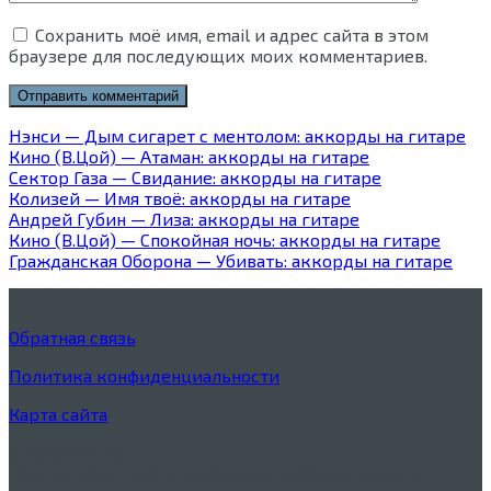
Сохранить моё имя, email и адрес сайта в этом
браузере для последующих моих комментариев.
Нэнси — Дым сигарет с ментолом: аккорды на гитаре
Кино (В.Цой) — Атаман: аккорды на гитаре
Сектор Газа — Свидание: аккорды на гитаре
Колизей — Имя твоё: аккорды на гитаре
Андрей Губин — Лиза: аккорды на гитаре
Кино (В.Цой) — Спокойная ночь: аккорды на гитаре
Гражданская Оборона — Убивать: аккорды на гитаре
Обратная связь
Политика конфиденциальности
Карта сайта
Дисклеймер
Тексты песен процитированы в учебных целях в