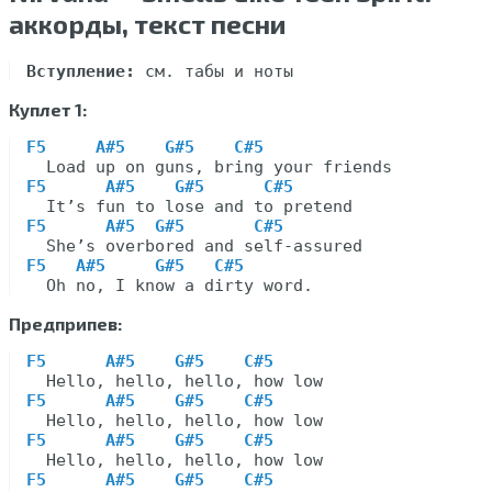
аккорды, текст песни
Вступление:
Куплет 1:
F5     A#5    G#5    C#5
F5      A#5    G#5      C#5
F5      A#5  G#5       C#5
F5   A#5     G#5   C#5
Предприпев:
F5      A#5    G#5    C#5
F5      A#5    G#5    C#5
F5      A#5    G#5    C#5
F5      A#5    G#5    C#5