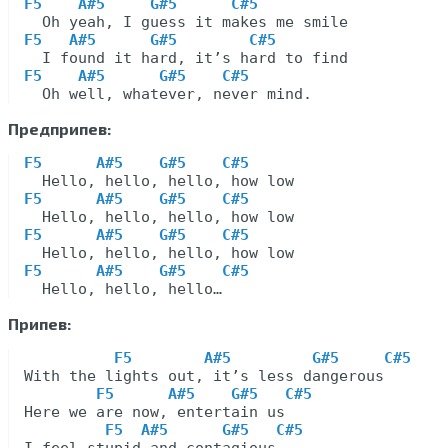
F5    A#5     G#5      C#5
F5   A#5      G#5        C#5
F5    A#5      G#5    C#5
Предприпев:
F5      A#5    G#5    C#5
F5      A#5    G#5    C#5
F5      A#5    G#5    C#5
F5      A#5    G#5    C#5
Припев:
F5        A#5         G#5     C#5
With the lights out, it’s less dangerous

F5      A#5    G#5   C#5
Here we are now, entertain us

F5  A#5      G#5   C#5