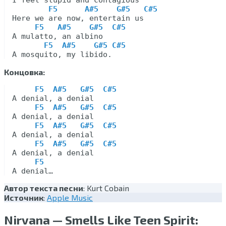
I feel stupid and contagious

F5      A#5    G#5   C#5
Here we are now, entertain us

F5   A#5    G#5  C#5
A mulatto, an albino

F5  A#5    G#5 C#5
Концовка:
F5  A#5   G#5  C#5
A denial, a denial

F5  A#5   G#5  C#5
A denial, a denial

F5  A#5   G#5  C#5
A denial, a denial

F5  A#5   G#5  C#5
A denial, a denial

F5
Автор текста песни
: Kurt Cobain
Источник
:
Apple Music
Nirvana — Smells Like Teen Spirit: