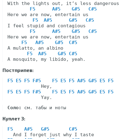
With the lights out, it’s less dangerous

F5      A#5    G#5   C#5
Here we are now, entertain us

F5  A#5      G#5   C#5
I feel stupid and contagious

F5      A#5    G#5   C#5
Here we are now, entertain us

F5   A#5    G#5  C#5
A mulatto, an albino

F5  A#5    G#5 C#5
Постприпев:
F5 E5 F5 F#5    F5 E5 F5 A#5 G#5 E5 F5
F5 E5 F5 F#5    F5 E5 F5 A#5 G#5 E5 F5
Соло:
Куплет 3:
F5    A#5   G#5       C#5