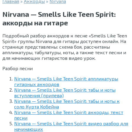
Главная
»
Аккорды
»
Nirvana
Nirvana — Smells Like Teen Spirit:
аккорды на гитаре
Подробный разбор аккордов к песне «Smells Like Teen
Spirit» группы Nirvana для гитары доступен онлайн. На
странице представлены: схема боя, рассчитаны
аппликатуры, табулатуры, ноты, а также текст песни и
для начинающих гитаристов видео урок.
Разбор песни
Nirvana — Smells Like Teen Spirit: аппликатуры
гитарных аккордов
Nirvana — Smells Like Teen Spirit: табы и ноты
вступления (припева)
Nirvana — Smells Like Teen Spirit: табы и ноты к
соло Курта Кобейна
Nirvana — Smells Like Teen Spirit: аккорды, текст
песни
Nirvana — Smells Like Teen Spirit: видео разбор для
начинающих