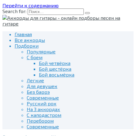
Перейти к содержанию
Search for:
Главная
Все аккорды
Подборки
Популярные
С боем
Бой четвёрка
Бой шестёрка
Бой восьмёрка
Легкие
Для девушек
Без баррэ
Современные
Русский рок
На 3 аккордах
С каподастром
Перебором
Современные