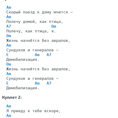
Am
Am
A7                 Dm
Dm
Am
E           Am   A7
Dm
Am
E           Am   A7
Куплет 2:
Am
Am