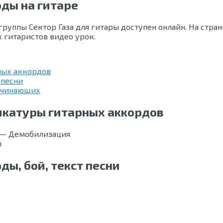
рды на гитаре
уппы Сектор Газа для гитары доступен онлайн. На стран
х гитаристов видео урок.
ных аккордов
 песни
начинающих
икатуры гитарных аккордов
ы
ды, бой, текст песни