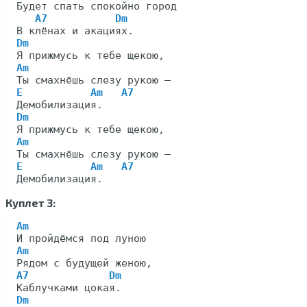
Будет спать спокойно город

A7           Dm
Dm
Am
E           Am   A7
Dm
Am
E           Am   A7
Куплет 3:
Am
Am
A7             Dm
Dm