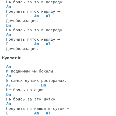
Am
E           Am   A7
Dm
Am
E           Am   A7
Куплет 4:
Am
Am
A7             Dm
Dm
Am
E           Am   A7