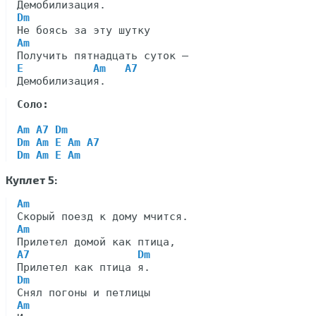
Dm
Am
E           Am   A7
Соло:
Am A7 Dm
Dm Am E Am A7
Dm Am E Am
Куплет 5:
Am
Am
A7                 Dm
Dm
Am