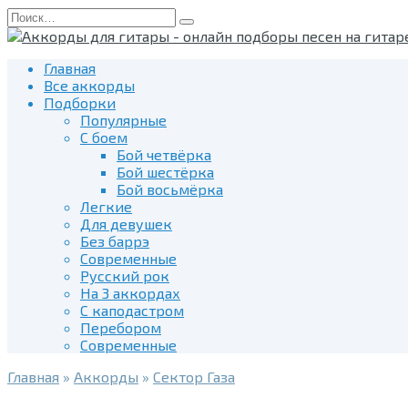
Перейти
Search
к
for:
содержанию
Главная
Все аккорды
Подборки
Популярные
С боем
Бой четвёрка
Бой шестёрка
Бой восьмёрка
Легкие
Для девушек
Без баррэ
Современные
Русский рок
На 3 аккордах
С каподастром
Перебором
Современные
Главная
»
Аккорды
»
Сектор Газа