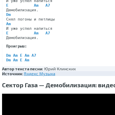
E           Am   A7
Dm
Am
E           Am   A7
Проигрыш:
Dm Am E Am A7
Dm Am E Am
Автор текста песни
: Юрий Клинских
Источник
:
Яндекс Музыка
Сектор Газа — Демобилизация: виде