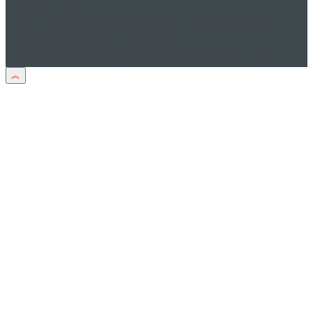
Дисклеймер
Тексты песен процитированы в учебных целях в
соответствии со
ст. 1274 ГК РФ
© 2026 Оригинальные аккорды на Akkords.online