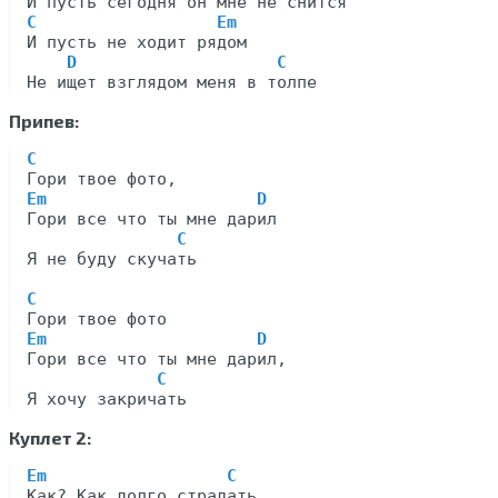
C                  Em
И пусть не ходит рядом

D                    C
Припев:
C
Em                     D
Гори все что ты мне дарил

C
Я не буду скучать

C
Em                     D
Гори все что ты мне дарил,

C
Куплет 2:
Em                  C
Как? Как долго страдать,
