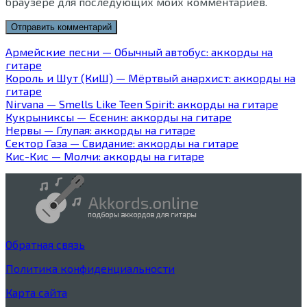
браузере для последующих моих комментариев.
Армейские песни — Обычный автобус: аккорды на
гитаре
Король и Шут (КиШ) — Мёртвый анархист: аккорды на
гитаре
Nirvana — Smells Like Teen Spirit: аккорды на гитаре
Кукрыниксы — Есенин: аккорды на гитаре
Нервы — Глупая: аккорды на гитаре
Сектор Газа — Свидание: аккорды на гитаре
Кис-Кис — Молчи: аккорды на гитаре
Обратная связь
Политика конфиденциальности
Карта сайта