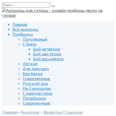
Перейти
Search
к
for:
содержанию
Главная
Все аккорды
Подборки
Популярные
С боем
Бой четвёрка
Бой шестёрка
Бой восьмёрка
Легкие
Для девушек
Без баррэ
Современные
Русский рок
На 3 аккордах
С каподастром
Перебором
Современные
Главная
»
Аккорды
»
Валентин Стрыкало