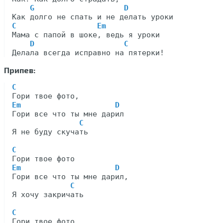
G                    D
C                  Em
Мама с папой в шоке, ведь я уроки

D                    C
Припев:
C
Em                     D
Гори все что ты мне дарил

C
Я не буду скучать

C
Em                     D
Гори все что ты мне дарил,

C
Я хочу закричать

C