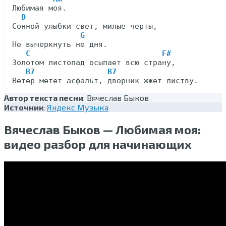
Любимая моя.

D
Сонной улыбки свет, милые черты,

G
Не вычеркнуть не дня.

C                             F#
Золотом листопад осыпает всю страну,

B7                B7
Автор текста песни
: Вячеслав Быков
Источник
:
Яндекс Музыка
Вячеслав Быков — Любимая моя:
видео разбор для начинающих