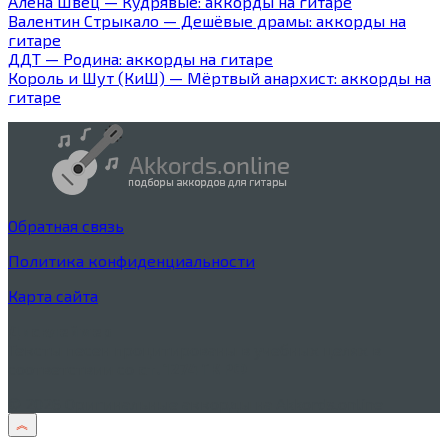
Алёна Швец — Кудрявые: аккорды на гитаре
Валентин Стрыкало — Дешёвые драмы: аккорды на
гитаре
ДДТ — Родина: аккорды на гитаре
Король и Шут (КиШ) — Мёртвый анархист: аккорды на
гитаре
Обратная связь
Политика конфиденциальности
Карта сайта
Дисклеймер
Тексты песен процитированы в учебных целях в
соответствии со
ст. 1274 ГК РФ
© 2026 Оригинальные аккорды на Akkords.online