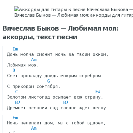
Вячеслав Быков — Любимая моя: аккорды для гита
Вячеслав Быков — Любимая моя:
аккорды, текст песни
Em
День молча сменит ночь за твоим окном,

Am
Любимая моя.

D
Сеет прохладу дождь мокрым серебром

G
С приходом сентября.

C                             F#
Золотом листопад осыпает всю страну.

B7                B7
Em
Ночь пеленает дом, мы с тобой вдвоем,

Am