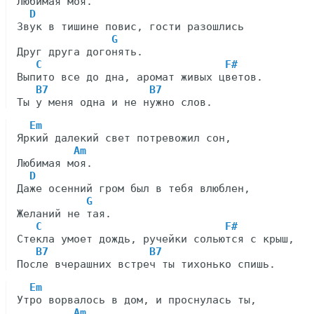
Любимая моя.

D
Звук в тишине повис, гости разошлись

G
Друг друга догонять.

C                             F#
Выпито все до дна, аромат живых цветов.

B7                B7
Em
Яркий далекий свет потревожил сон,

Am
Любимая моя.

D
Даже осенний гром был в тебя влюблен,

G
Желаний не тая.

C                             F#
Стекла умоет дождь, ручейки сольются с крыш,

B7                B7
Em
Утро ворвалось в дом, и проснулась ты,

Am