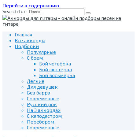
Перейти к содержанию
Search for:
Главная
Все аккорды
Подборки
Популярные
С боем
Бой четвёрка
Бой шестёрка
Бой восьмёрка
Легкие
Для девушек
Без баррэ
Современные
Русский рок
На 3 аккордах
С каподастром
Перебором
Современные