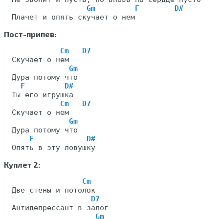
Gm         F        D#
Пост-припев:
Cm   D7
Скучает о нем

Gm
Дура потому что

F         D#
Ты его игрушка

Cm   D7
Скучает о нем

Gm
Дура потому что

F            D#
Куплет 2:
Cm
Две стены и потолок

D7
Антидепрессант в залог

Gm