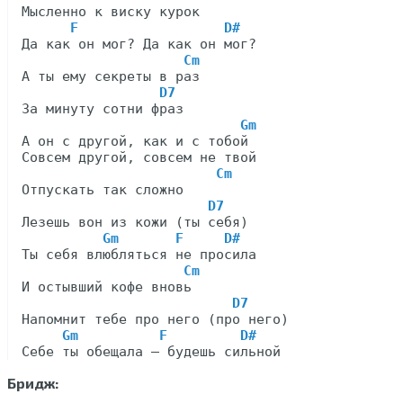
Мысленно к виску курок

F                  D#
Да как он мог? Да как он мог?

Cm
А ты ему секреты в раз

D7
За минуту сотни фраз

Gm
А он с другой, как и с тобой

Совсем другой, совсем не твой

Cm
Отпускать так сложно

D7
Лезешь вон из кожи (ты себя)

Gm       F     D#
Ты себя влюбляться не просила

Cm
И остывший кофе вновь

D7
Напомнит тебе про него (про него)

Gm          F         D#
Бридж: