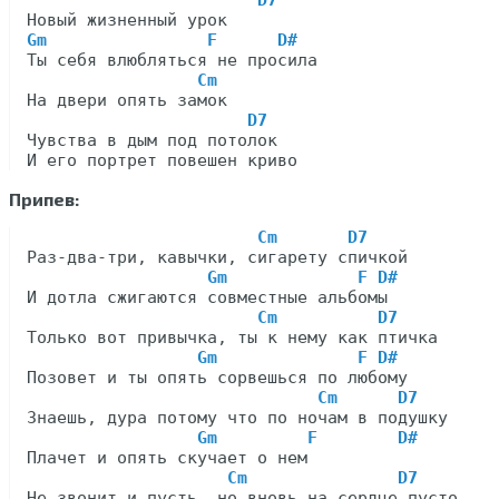
D7
Gm                F      D#
Ты себя влюбляться не просила

Cm
На двери опять замок

D7
Чувства в дым под потолок

Припев:
Cm       D7
Раз-два-три, кавычки, сигарету спичкой

Gm             F D#
И дотла сжигаются совместные альбомы

Cm          D7
Только вот привычка, ты к нему как птичка

Gm              F D#
Позовет и ты опять сорвешься по любому

Cm      D7
Знаешь, дура потому что по ночам в подушку

Gm         F        D#
Плачет и опять скучает о нем

Cm               D7
Не звонит и пусть, но вновь на сердце пусто
