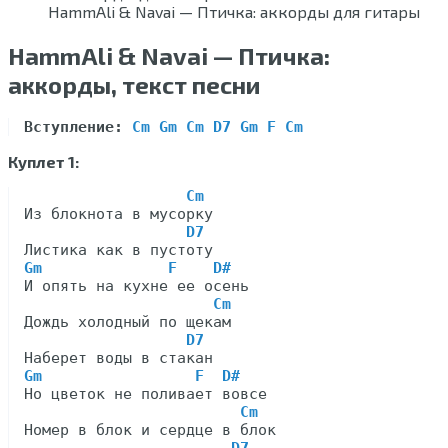
HammAli & Navai — Птичка: аккорды для гитары
HammAli & Navai — Птичка:
аккорды, текст песни
Вступление:
Cm Gm Cm D7 Gm F Cm
Куплет 1:
Cm
Из блокнота в мусорку

D7
Gm              F    D#
И опять на кухне ее осень

Cm
Дождь холодный по щекам

D7
Gm                 F  D#
Но цветок не поливает вовсе

Cm
Номер в блок и сердце в блок
