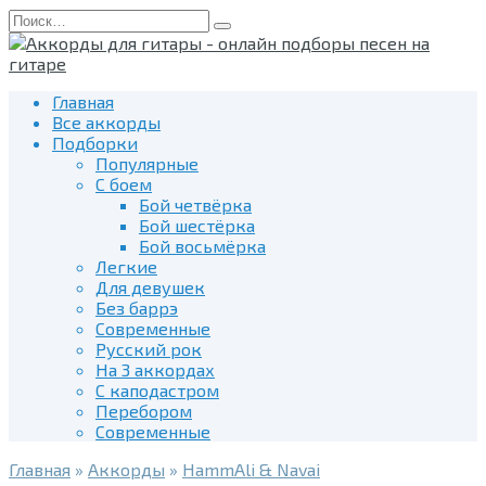
Перейти
Search
к
for:
содержанию
Главная
Все аккорды
Подборки
Популярные
С боем
Бой четвёрка
Бой шестёрка
Бой восьмёрка
Легкие
Для девушек
Без баррэ
Современные
Русский рок
На 3 аккордах
С каподастром
Перебором
Современные
Главная
»
Аккорды
»
HammAli & Navai