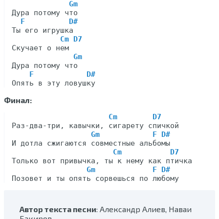
Gm
Дура потому что

F          D#
Ты его игрушка

Cm D7
Скучает о нем

Gm
Дура потому что

F            D#
Финал:
Cm        D7
Раз-два-три, кавычки, сигарету спичкой

Gm            F D#
И дотла сжигаются совместные альбомы

Cm           D7
Только вот привычка, ты к нему как птичка

Gm             F D#
Автор текста песни
: Александр Алиев, Наваи
Бакиров