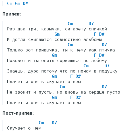
Cm Gm D#
Припев:
Cm      D7
Раз-два-три, кавычки, сигарету спичкой

Gm             F D#
И дотла сжигаются совместные альбомы

Cm           D7
Только вот привычка, ты к нему как птичка

Gm              F D#
Позовет и ты опять сорвешься по любому

Cm      D7
Знаешь, дура потому что по ночам в подушку

Gm     F D#
Плачет и опять скучает о нем

Cm              D7
Не звонит и пусть, но вновь на сердце пусто

Gm     F D#
Пост-припев:
Cm   D7
Скучает о нем
