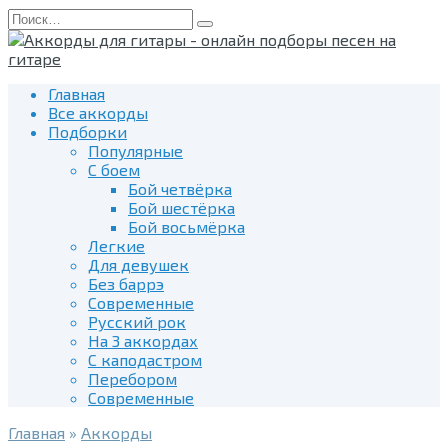
Перейти
Search
к
for:
содержанию
Главная
Все аккорды
Подборки
Популярные
С боем
Бой четвёрка
Бой шестёрка
Бой восьмёрка
Легкие
Для девушек
Без баррэ
Современные
Русский рок
На 3 аккордах
С каподастром
Перебором
Современные
Главная
»
Аккорды