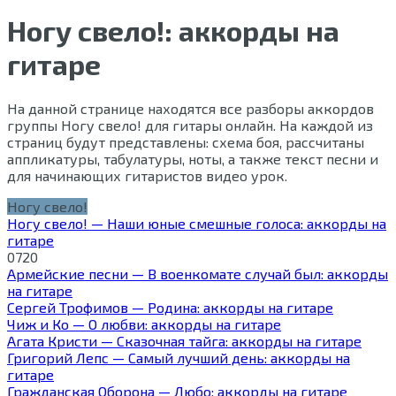
Ногу свело!: аккорды на
гитаре
На данной странице находятся все разборы аккордов
группы Ногу свело! для гитары онлайн. На каждой из
страниц будут представлены: схема боя, рассчитаны
аппликатуры, табулатуры, ноты, а также текст песни и
для начинающих гитаристов видео урок.
Ногу свело!
Ногу свело! — Наши юные смешные голоса: аккорды на
гитаре
0
720
Армейские песни — В военкомате случай был: аккорды
на гитаре
Сергей Трофимов — Родина: аккорды на гитаре
Чиж и Ко — О любви: аккорды на гитаре
Агата Кристи — Сказочная тайга: аккорды на гитаре
Григорий Лепс — Самый лучший день: аккорды на
гитаре
Гражданская Оборона — Любо: аккорды на гитаре