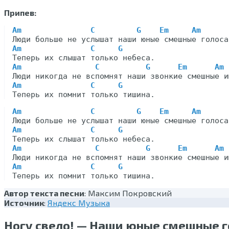
Припев:
Am
C
G
Em
Am
Am
C
G
Am
C
G
Em
Am
Am
C
G
Am
C
G
Em
Am
Am
C
G
Am
C
G
Em
Am
Am
C
G
Автор текста песни
: Максим Покровский
Источник
:
Яндекс Музыка
Ногу свело! — Наши юные смешные г