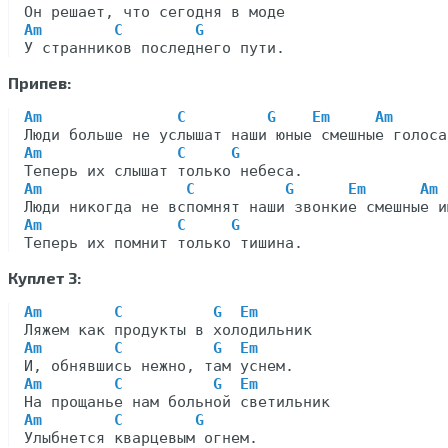
Am
C
G
Припев:
Am
C
G
Em
Am
Am
C
G
Am
C
G
Em
Am
Am
C
G
Куплет 3:
Am
C
G
Em
Am
C
G
Em
Am
C
G
Em
Am
C
G