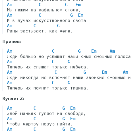
Am
C
G
Em
Am
C
G
Em
Am
C
G
Припев:
Am
C
G
Em
Am
Am
C
G
Am
C
G
Em
Am
Am
C
G
Куплет 2:
Am
C
G
Em
Am
C
G
Em
Am
C
G
Em