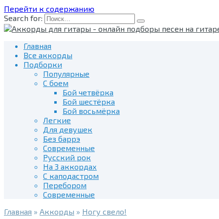
Перейти к содержанию
Search for:
Главная
Все аккорды
Подборки
Популярные
С боем
Бой четвёрка
Бой шестёрка
Бой восьмёрка
Легкие
Для девушек
Без баррэ
Современные
Русский рок
На 3 аккордах
С каподастром
Перебором
Современные
Главная
»
Аккорды
»
Ногу свело!